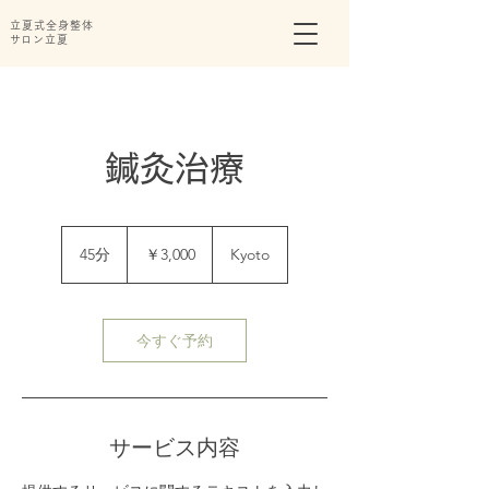
立夏式全身整体
​サロン立夏
鍼灸治療
3,000
円
45分
4
￥3,000
Kyoto
5
分
今すぐ予約
サービス内容